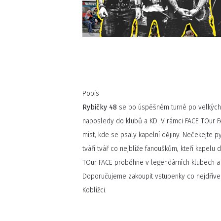
Popis
Rybičky 48
se po úspěšném turné po velkých
naposledy do klubů a KD. V rámci FACE TOur F
míst, kde se psaly kapelní dějiny. Nečekejte py
tváří tvář co nejblíže fanouškům, kteří kapelu 
TOur FACE proběhne v legendárních klubech a 
Doporučujeme zakoupit vstupenky co nejdříve! 
Koblížci.