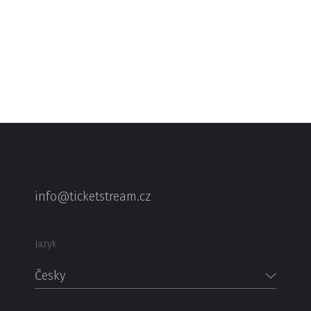
info@ticketstream.cz
Jazyk
Česky