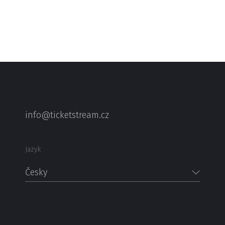
info@ticketstream.cz
Jazyk
Česky