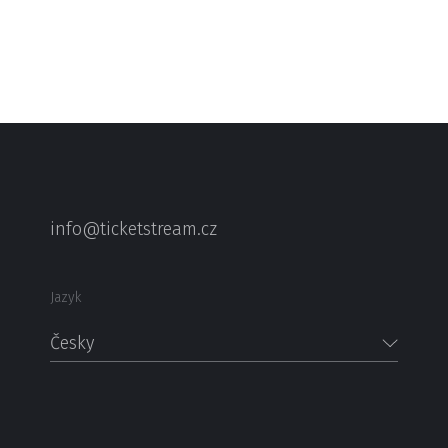
info@ticketstream.cz
Jazyk
Česky