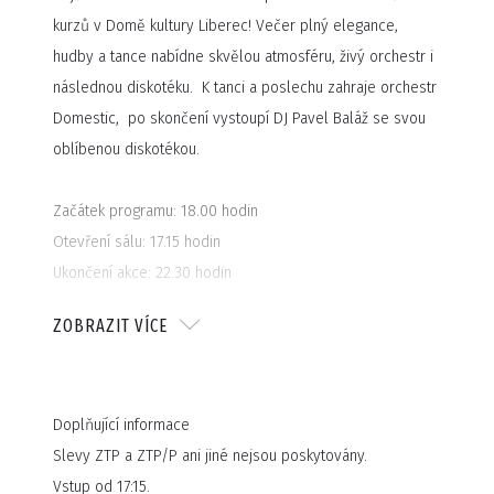
kurzů v Domě kultury Liberec! Večer plný elegance,
hudby a tance nabídne skvělou atmosféru, živý orchestr i
následnou diskotéku. K tanci a poslechu zahraje orchestr
Domestic, po skončení vystoupí DJ Pavel Baláž se svou
oblíbenou diskotékou.
Začátek programu: 18.00 hodin
Otevření sálu: 17.15 hodin
Ukončení akce: 22.30 hodin
ZOBRAZIT VÍCE
Termíny:
Kurz A – pondělí 3. listopadu 2025
Kurz B – úterý 4. listopadu 2025
Doplňující informace
Kurz C – pondělí 10. listopadu 2025
Slevy ZTP a ZTP/P ani jiné nejsou poskytovány.
Vstup od 17:15.
Těšte se na večer plný tance, hudby a společenské