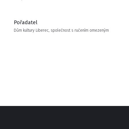
pohody. Formální oblečení je samozřejmostí, úsměv a
dobrá nálada vítány!
Pořadatel
Dům kultury Liberec, společnost s ručením omezeným