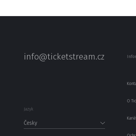
info@ticketstream.cz
Info
Kont
O Ti
Jazyk
Karié
Česky
Ochr