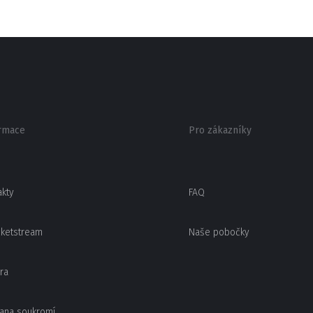
rmace
Pro zákazníky
akty
FAQ
cketstream
Naše pobočky
ra
ana soukromí