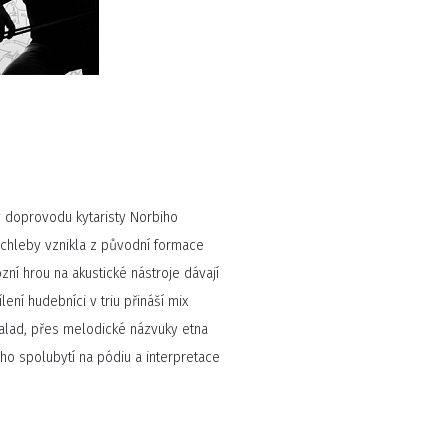
v doprovodu kytaristy Norbiho
zchleby vznikla z původní formace
zní hrou na akustické nástroje dávají
lení hudebníci v triu přináší mix
lad, přes melodické názvuky etna
ého spolubytí na pódiu a interpretace