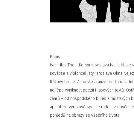
Popis
Ivan Hlas Trio – Komorní sestava Ivana Hlase 
Kovácse a violoncellisty Jaroslava Olina Neje
Růžový brejle. Autorské aranže protkané virtuó
nejlépe vyniknout poezii Hlasových textů. Ostří
žánrů – od hospodského blues a městských ba
aj. – které výrazově spojuje radost z obyčejn
pohledů na obrazy ze všedního života.