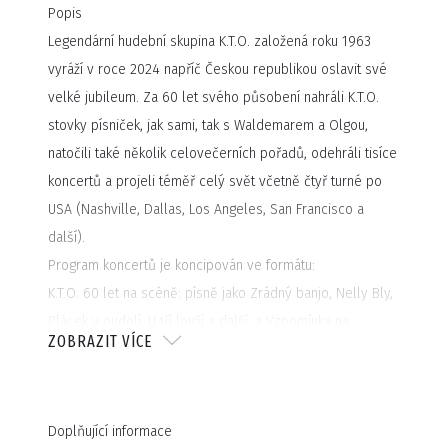
Popis
Legendární hudební skupina K.T.O. založená roku 1963
vyráží v roce 2024 napříč Českou republikou oslavit své
velké jubileum. Za 60 let svého působení nahráli K.T.O.
stovky písniček, jak sami, tak s Waldemarem a Olgou,
natočili také několik celovečerních pořadů, odehráli tisíce
koncertů a projeli téměř celý svět včetně čtyř turné po
USA (Nashville, Dallas, Los Angeles, San Francisco a
další).
Program koncertů je koncipován ve formátu:
K.T.O. 60 let na scéně: písně jako Zrádný banjo, Nelly Bly,
Plácek v oudolí, U tří louží a další. a Vzpomínka na
ZOBRAZIT VÍCE
Waldemara Matušku, zastoupená písničkami – Tisíc mil,
Eldorádo, Jó třešně zrály, Slavíci z Madridu, To všechno
odnes čas a mnohými dalšími.
Doplňující informace