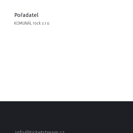
Pořadatel
KOMUNÁL rock s.r.o.
info@ticketstream.cz