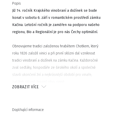
Popis
Již 14. ročník Krajského vinobraní a dožínek se bude
konat v sobotu 6. září v romantickém prostředí zámku
Kačina. Letošní ročník je zaměřen na podporu našeho
regionu, Bio a Regionální je pro nás Čechy optimální.
Obnovujeme tradici založenou hrabětem Chotkem, který
roku 1826 založil vinici a při první sklizni dal vzniknout
tradici vinobraní a dožínek na zámku Kačina. Každoročně
zval sedláky, hospodáře ze širokého okolí a společně
slavili ukončení žní a nejkrásnější období pro vinaře,
začátek sklizně hroznů révy vinné.
ZOBRAZIT VÍCE
Tradici jsme v roce 2011 obnovili, kdy každoročně jako
hrabě Chotek zveme všechny hospodáře z okolí a
Doplňující informace
společně vzdáváme dík Matce přírodě, že nám umožnila