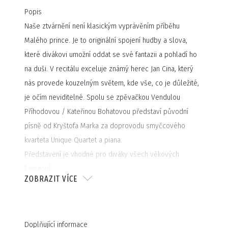
Popis
Naše ztvárnění není klasickým vyprávěním příběhu
Malého prince. Je to originální spojení hudby a slova,
které divákovi umožní oddat se své fantazii a pohladí ho
na duši. V recitálu exceluje známý herec Jan Cina, který
nás provede kouzelným světem, kde vše, co je důležité,
je očím neviditelné. Spolu se zpěvačkou Vendulou
Příhodovou / Kateřinou Bohatovou představí původní
písně od Kryštofa Marka za doprovodu smyčcového
kvarteta Unique Quartet a piana.
Představení je vhodné pro diváky všech věkových
kategorií.
ZOBRAZIT VÍCE
Doplňující informace