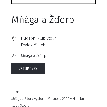
Mňága a Žďorp
Hudební klub Stoun,
Frýdek-Místek
Mňága a Žďorp
VSTUPENKY
Popis
Mňága a Žďorp vystoupí 25. dubna 2026 v Hudebním
klubu Stoun.