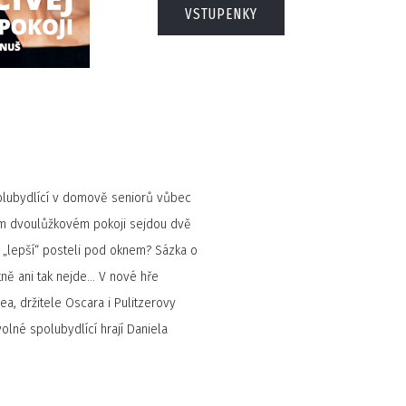
VSTUPENKY
olubydlící v domově seniorů vůbec
om dvoulůžkovém pokoji sejdou dvě
o „lepší“ posteli pod oknem? Sázka o
stně ani tak nejde… V nové hře
a, držitele Oscara i Pulitzerovy
olné spolubydlící hrají Daniela