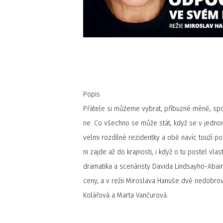
Popis
Přátele si můžeme vybrat, příbuzné méně, sp
ne. Co všechno se může stát, když se v jedn
velmi rozdílné rezidentky a obě navíc touží p
ni zajde až do krajnosti, i když o tu postel vla
dramatika a scenáristy Davida Lindsayho-Abaire
ceny, a v režii Miroslava Hanuše dvě nedobrov
Kolářová a Marta Vančurová.