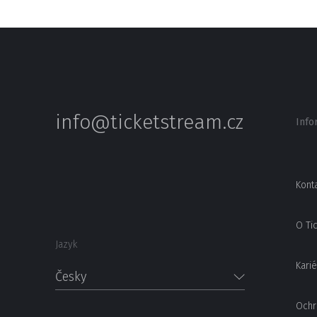
info@ticketstream.cz
Info
Kont
O Ti
Jazyk
Karié
Česky
Ochr