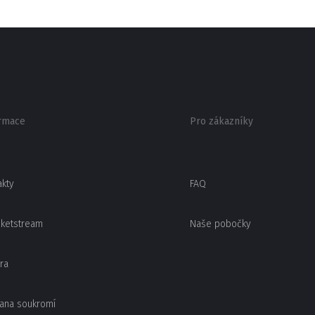
rmace
Pro zákazníky
akty
FAQ
cketstream
Naše pobočky
ra
ana soukromí