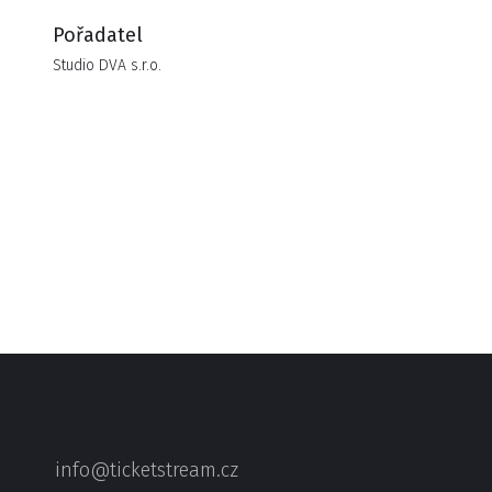
Pořadatel
Studio DVA s.r.o.
info@ticketstream.cz