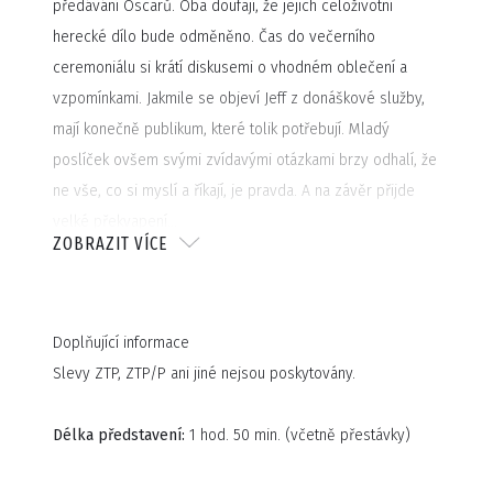
předávání Oscarů. Oba doufají, že jejich celoživotní
herecké dílo bude odměněno. Čas do večerního
ceremoniálu si krátí diskusemi o vhodném oblečení a
vzpomínkami. Jakmile se objeví Jeff z donáškové služby,
mají konečně publikum, které tolik potřebují. Mladý
poslíček ovšem svými zvídavými otázkami brzy odhalí, že
ne vše, co si myslí a říkají, je pravda. A na závěr přijde
velké překvapení…
ZOBRAZIT VÍCE
Doplňující informace
Slevy ZTP, ZTP/P ani jiné nejsou poskytovány.
Délka představení:
1 hod. 50 min. (včetně přestávky)