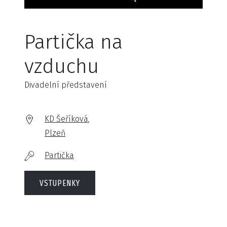
Partička na
vzduchu
Divadelní představení
KD Šeříková,
Plzeň
Partička
VSTUPENKY