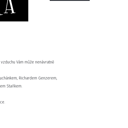
 na vzduchu Vám může nenávratně
 Suchánkem, Richardem Genzerem,
kem Staňkem.
ce.