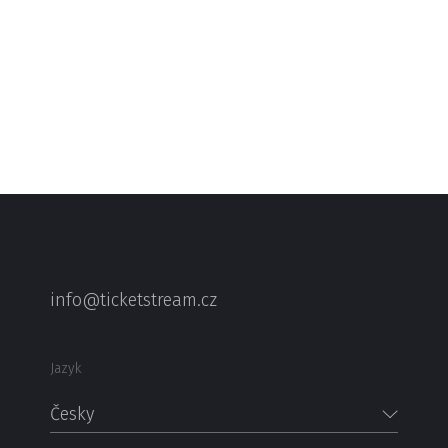
info@ticketstream.cz
Jazyk
Česky