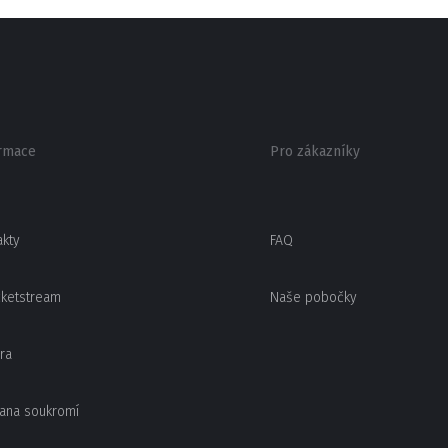
rmace
Pro zákazníky
akty
FAQ
cketstream
Naše pobočky
ra
ana soukromí