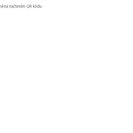
atněna načtením QR kódu.