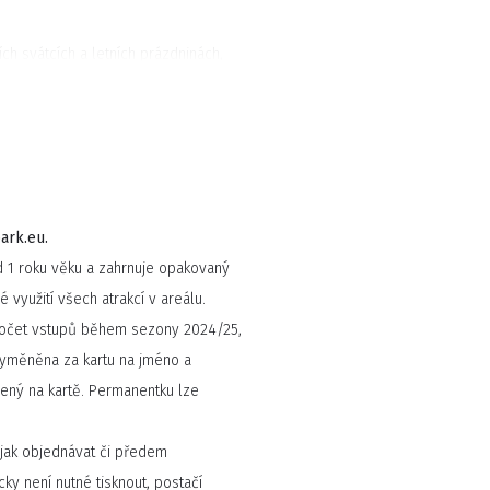
ch svátcích a letních prázdninách,
jinak.
á a vybere si opravdu každý. V
imálně 5 hotových jídel, salátový a
nealkoholických nápojů i piva, kávu.
árnu, farma gril, nebo třeba stánek
ark.eu.
můžete si ho u nás na ohni sami
 1 roku věku a zahrnuje opakovaný
á zmrzka už na vás čeká!
využití všech atrakcí v areálu.
očet vstupů během sezony 2024/25,
ás zdarma.
vyměněna za kartu na jméno a
ený na kartě. Permanentku lze
jak objednávat či předem
ky není nutné tisknout, postačí