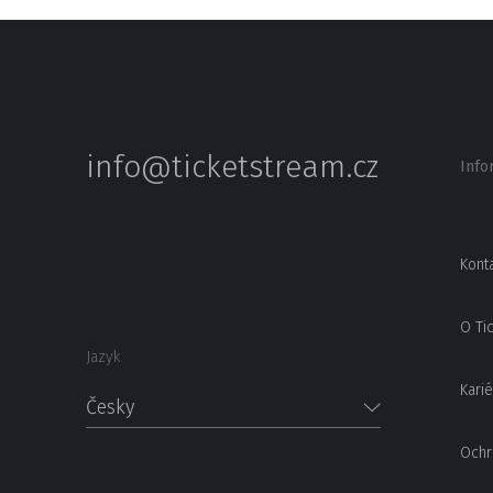
info@ticketstream.cz
Info
Kont
O Ti
Jazyk
Karié
Česky
Ochr