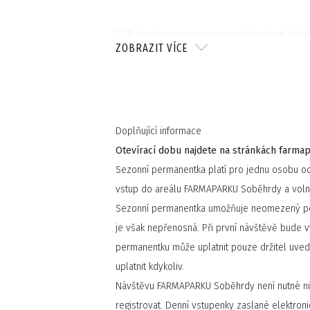
TOP atrakce jsou v provozu o víkendech, státní
ZOBRAZIT VÍCE
pokud není na stránkách
farmapark.eu
uvedeno 
Nabídka občerstvení je v areálu opravdu pestr
provozu Babiččiny hotovky máte na výběr z min
ovocný bar, polévku, pečivo, dezerty, výběr z 
Doplňující informace
Dále můžete navštívit bistro Svačinka, Palačink
Otevírací dobu najdete na stránkách farmap
“BUŘTÁRNA”, kde zakoupíte buřty či klobásu a 
Sezonní permanentka platí pro jednu osobu od
opéci. Sladká tečka nechybí ani u nás a točen
vstup do areálu FARMAPARKU Soběhrdy a volné 
Sezonní permanentka umožňuje neomezený p
Celý areál je bezbariérový a parkování je u n
je však nepřenosná. Při první návštěvě bude 
permanentku může uplatnit pouze držitel uved
uplatnit kdykoliv.
Návštěvu FARMAPARKU Soběhrdy není nutné ni
registrovat. Denní vstupenky zaslané elektronic