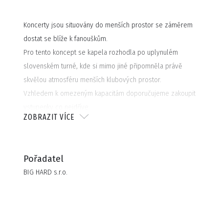
Koncerty jsou situovány do menších prostor se záměrem
dostat se blíže k fanouškům.
Pro tento koncept se kapela rozhodla po uplynulém
slovenském turné, kde si mimo jiné připomněla právě
skvělou atmosféru menších klubových prostor.
Vzhledem k omezeným kapacitám doporučujeme zakoupit
vstupenky co nejdříve.
ZOBRAZIT VÍCE
Pořadatel
BIG HARD s.r.o.