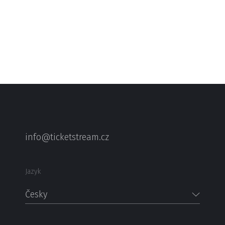
info@ticketstream.cz
Jazyk
Česky