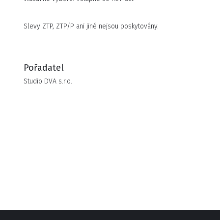
Hrají: Daniel Bambas, Jiří Böhm
Slevy ZTP, ZTP/P ani jiné nejsou poskytovány.
Autor: Guillem Clua
Režie: Petr Mikeska
Překlad: Tomáš Loužný
Pořadatel
Scéna a kostýmy: Agnieszka Pátá – Oldak
Studio DVA s.r.o.