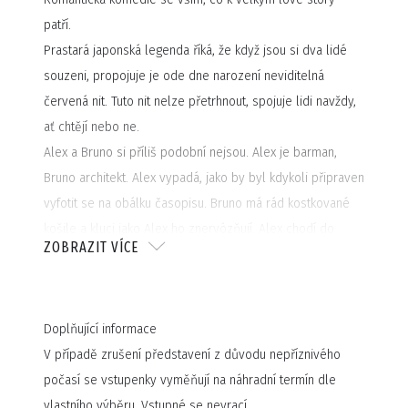
patří.
Prastará japonská legenda říká, že když jsou si dva lidé
souzeni, propojuje je ode dne narození neviditelná
červená nit. Tuto nit nelze přetrhnout, spojuje lidi navždy,
ať chtějí nebo ne.
Alex a Bruno si příliš podobní nejsou. Alex je barman,
Bruno architekt. Alex vypadá, jako by byl kdykoli připraven
vyfotit se na obálku časopisu. Bruno má rád kostkované
košile a kluci jako Alex ho znervózňují. Alex chodí do
ZOBRAZIT VÍCE
dvou fitek, zatímco Bruno sleduje staré filmy… ti dva se
seznámí omylem. Následný vír událostí, které se oběma
vymknou z rukou, jim navždy změní život.
Doplňující informace
Hra získala tři prestižní katalánské divadelní ceny Butaca a
V případě zrušení představení z důvodu nepříznivého
byla uvedena ve Španělsku, Chile, Řecku, Itálii, Peru, USA,
počasí se vstupenky vyměňují na náhradní termín dle
Austrálii, Brazílii, Mexiku ad. V roce 2022 podle hry natočil
vlastního výběru. Vstupné se nevrací.
Netflix úspěšný komediální seriál Smiley.