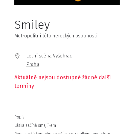
Smiley
Metropolitní léto hereckých osobností
Letní scéna Vyšehrad,
Praha
Aktuálně nejsou dostupné žádné další
termíny
Popis
Láska začíná smajlíkem
Romantická komedie se vším, co k velkým love story