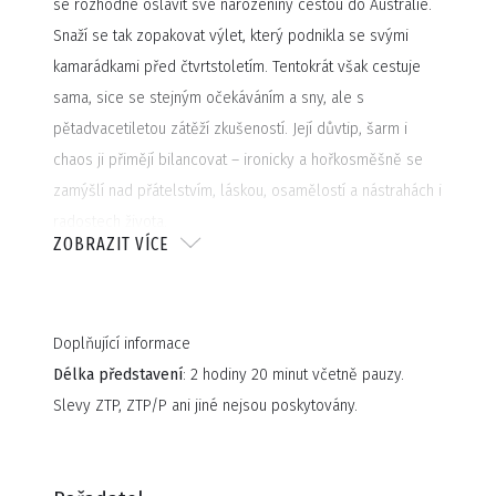
se rozhodne oslavit své narozeniny cestou do Austrálie.
Snaží se tak zopakovat výlet, který podnikla se svými
kamarádkami před čtvrtstoletím. Tentokrát však cestuje
sama, sice se stejným očekáváním a sny, ale s
pětadvacetiletou zátěží zkušeností. Její důvtip, šarm i
chaos ji přimějí bilancovat – ironicky a hořkosměšně se
zamýšlí nad přátelstvím, láskou, osamělostí a nástrahách i
radostech života.
ZOBRAZIT VÍCE
Doplňující informace
Délka představení
: 2 hodiny 20 minut včetně pauzy.
Slevy ZTP, ZTP/P ani jiné nejsou poskytovány.