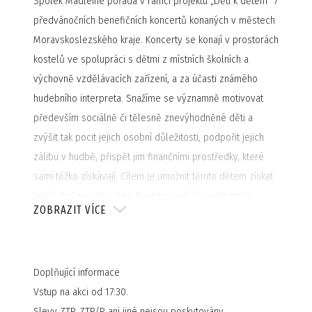
Spolek Madleine pořádá v rámci projektu „Děti k dětem" 7
předvánočních benefičních koncertů konaných v městech
Moravskoslezského kraje. Koncerty se konají v prostorách
kostelů ve spolupráci s dětmi z místních školních a
výchovně vzdělávacích zařízení, a za účasti známého
hudebního interpreta. Snažíme se významně motivovat
především sociálně či tělesně znevýhodněné děti a
zvýšit tak pocit jejich osobní důležitosti, podpořit jejich
zálibu v hudbě, přispět jim finančními prostředky, které
sami těžko získávají. Cílem je umožnit těmto dětem získat
nové zkušenosti v oblasti vystupování na veřejnosti,
ZOBRAZIT VÍCE
dáváme jim možnost setkat se osobně s populárními
interprety či jejich vzory. Veškeré přípravy dětí vrcholí v
den koncertu společným pěveckým vystoupením dětí a
Doplňující informace
umělců.
Vstup na akci od 17:30.
Slevy ZTP, ZTP/P ani jiné nejsou poskytovány.