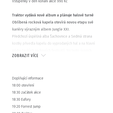
Vstupenky v den konání akce 990 Kč
Traktor vydává nové album a plánuje halové turné
Oblíbená rocková kapela otevírá novou etapu své
kariéry výrazným albem Jungle XXI.
Předchozí úspěšná alba Šachovnice a Sedmá strana
kostky přivedla kapelu do vyprodaných hal a na hlavní
pódia českých rockových festivalů. Na tento úspěch
ZOBRAZIT VÍCE
plánuje Traktor navázat s optimistickou deskou Jungle XXI,
na níž si zachovává svůj osobitý styl a zároveň přináší do
tvorby pozitivní nádech a témata plná naděje.
Doplňující informace
Novému albu vévodí eponymní singl, který doplňují
18:00 otevření
potenciální hity Osudová a Katakomby II. Novou tvorbu
18:30 začátek akce
podpořenou samozřejmě osvědčenými hity jako
18:30 Eufory
Letokruhy plánuje kapela představit na velkolepém turné
19:20 Forrest Jump
v roce 2025.