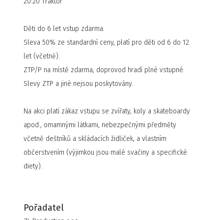
20:20 Traktor
Turné zahrnuje osvědčené open-air koncerty v Olomouci,
Plzni a Ostravě, stejně jako tradiční halová a stadionová
Děti do 6 let vstup zdarma.
vystoupení v Brně, Českých Budějovicích či Pardubicích. V
Sleva 50% ze standardní ceny, platí pro děti od 6 do 12
rámci turné kapela nevynechává ani Slovensko či Prahu,
let (včetně).
kam přiveze svou proslulou show do Forum Karlín.
ZTP/P na místě zdarma, doprovod hradí plné vstupné.
Traktor si totiž poslední roky získává popularitu i díky
Slevy ZTP a jiné nejsou poskytovány.
monstrózním koncertům, na kterých nešetří speciálními
efekty, bohatou pyrotechnikou a výpravnými
Na akci platí zákaz vstupu se zvířaty, koly a skateboardy
videoprojekcemi. V tomto duchu se jistě odehraje i
apod., omamnými látkami, nebezpečnými předměty
plánované Traktor Jungle XXI tour plné největších pecek
včetně deštníků a skládacích židliček, a vlastním
ze stejnojmenné desky a nejúspěšnějších songů z
občerstvením (výjimkou jsou malé svačiny a specifické
předchozí tvorby.
diety).
Pořadatel