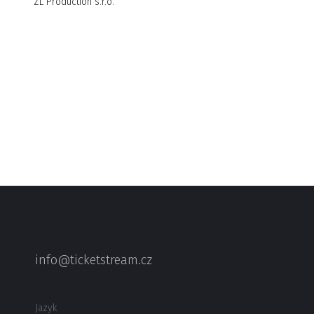
ZL Production s.r.o.
info@ticketstream.cz
Jazyk