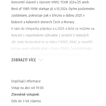
Koncertní slavení s názvem VINYL TOUR 2024/25 aneb
Best of 1985-1996 startuje již 4.10.2024 čtyřmi podzimními
zastávkami, pokračuje pak v březnu a dubnu 2025 v
klubech a kulturních domech Čech a Moravy.
K nám do Vimperka přijedou 4.4.2025 a těšit se můžete na
koncert s repertoárem výhradně z prvních 5 řadových
alb, tedy Na kovárně to je nářez (1990), Alkáč je největší
kocour aneb několik písní o lásce (1991), Švédská trojka
(1993), Hudba z Marsu (1995) a Zlatí hoši (1996).
ZOBRAZIT VÍCE
Tímto počinem se po letech opět vrací ke svým
původním pub-punkovým kořenům.
Fanoušci se tak mohou těšit nejen na písně notoricky
Doplňující informace
známé a časem prověřené, ale i na skladby, které ještě
Vstup na akci od 19:00.
na koncertech nikdy neslyšeli.
Zlevněné vstupné:
A co víc: starých písní zazní přesně 40!
Děti do 3 let zdarma.