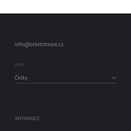
info@ticketstream.cz
Jazyk
Česky
INFORMACE