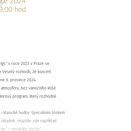
ngs“ v roce 2023 v Praze se
an Veselý rozhodli, že koncert
dne 6. prosince 2024.
í atmosféru, bez vánočního klišé.
ižánrový program, který rozhodně
 i klasické hudby. Speciálním blokem
 skladeb. Uslyšíte zde například
ats“ z muzikálu „Kočky“.