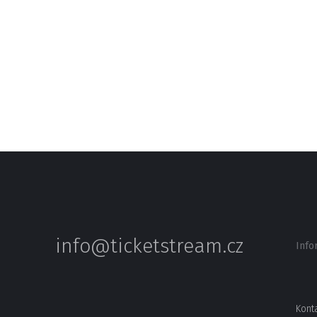
info@ticketstream.cz
Info
Kont