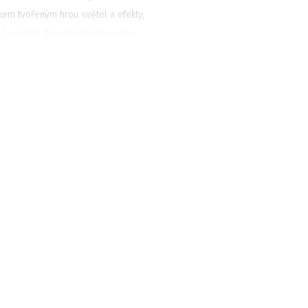
kem tvořeným hrou světel a efekty,
sů umělců. Po ukončení koncertu
mělci.
 pop-rockové kapely The Silver