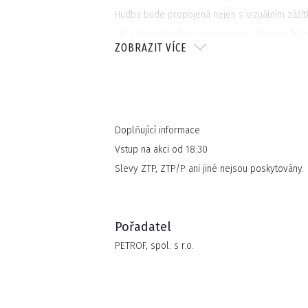
Hudba bude propojená nejen s vizuálním zážit
ale i atmosférickými dabingovými stopami hla
ZOBRAZIT VÍCE
bude v prostoru PETROF společné setkání s u
Jako host vystoupí na koncertě také frontman
Spoons, Augustine Dunn.
Doplňující informace
Vstup na akci od 18:30
Slevy ZTP, ZTP/P ani jiné nejsou poskytovány.
Pořadatel
PETROF, spol. s r.o.