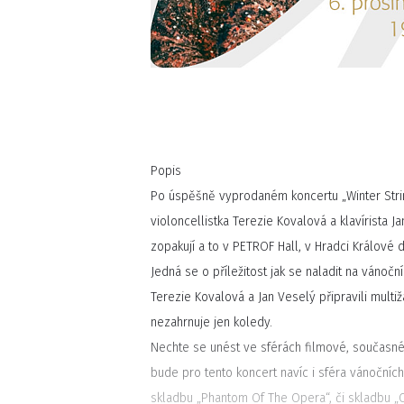
Popis
Po úspěšně vyprodaném koncertu „Winter Stri
violoncellistka Terezie Kovalová a klavírista J
zopakují a to v PETROF Hall, v Hradci Králové 
Jedná se o příležitost jak se naladit na vánočn
Terezie Kovalová a Jan Veselý připravili mult
nezahrnuje jen koledy.
Nechte se unést ve sférách filmové, současné
bude pro tento koncert navíc i sféra vánočních
skladbu „Phantom Of The Opera“, či skladbu „C