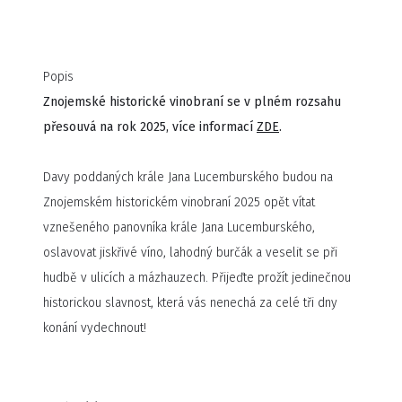
Popis
Znojemské historické vinobraní se v plném rozsahu
přesouvá na rok 2025, více informací
ZDE
.
Davy poddaných krále Jana Lucemburského budou na
Znojemském historickém vinobraní 2025 opět vítat
vznešeného panovníka krále Jana Lucemburského,
oslavovat jiskřivé víno, lahodný burčák a veselit se při
hudbě v ulicích a mázhauzech. Přijeďte prožít jedinečnou
historickou slavnost, která vás nenechá za celé tři dny
konání vydechnout!