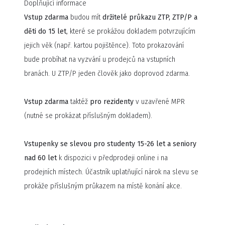
Doplňující informace
Vstup zdarma
budou mít
držitelé průkazu ZTP, ZTP/P a
děti do 15 let
, které se prokážou dokladem potvrzujícím
jejich věk (např. kartou pojištěnce). Toto prokazování
bude probíhat na vyzvání u prodejců na vstupních
branách. U ZTP/P jeden člověk jako doprovod zdarma.
Vstup zdarma
taktéž
pro rezidenty
v uzavřené MPR
(nutné se prokázat příslušným dokladem).
Vstupenky se slevou pro studenty 15-26 let a seniory
nad 60 let
k dispozici v předprodeji online i na
prodejních místech. Účastník uplatňující nárok na slevu se
prokáže příslušným průkazem na místě konání akce.