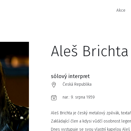
Akce
Aleš Brichta
sólový interpret
Česká Republika
nar.:
9. srpna 1959
Aleš Brichta je český metalový zpěvák, textař
Zakládající člen a kdysi vůdčí osobnost lege
Dnes vystupuje se svou vlastní kapelou Aleš B