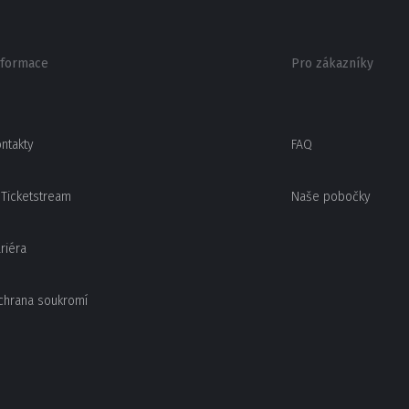
nformace
Pro zákazníky
ntakty
FAQ
Ticketstream
Naše pobočky
riéra
chrana soukromí