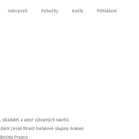
Interpreti
Pobočky
Košík
Přihlášení
, skladatel a autor výtvarných návrhů.
ndární české thrash metalové skupiny Arakain.
richta Project.