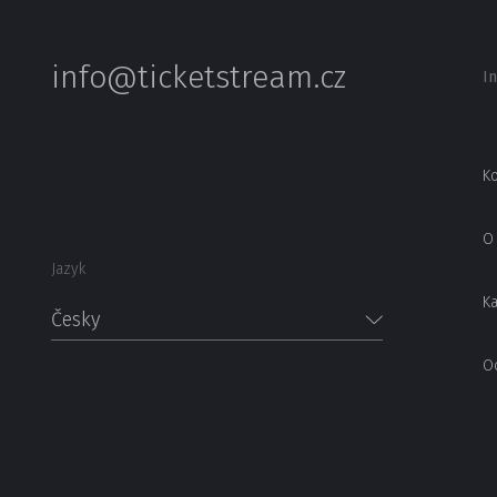
info@ticketstream.cz
I
Ko
O 
Jazyk
Ka
Česky
O