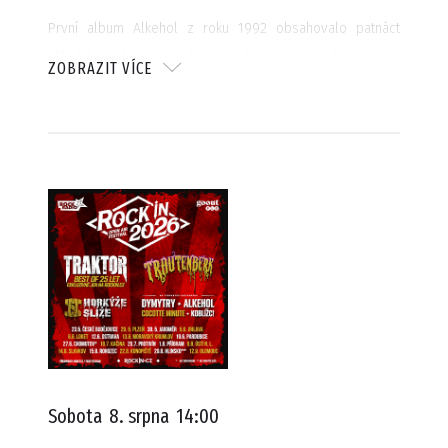
První album Alkehol z roku 1992 obsahovalo patnáct
skladeb a stalo se jedním ze dvaceti nejprodávanějších
ZOBRAZIT VÍCE
titulů tehdejší federální TV hitparády.
Skupina je spojovaná i se sportem, nahrála několik hymen
pro sportovní kluby. V roce 1992 vznikla hymna pro
fotbalový tým AC Sparta Praha, v roce 2008 pro hokejový
tým HC Kometa Brno a v současnosti používá nástupovou
hymnu od Alkeholu i hokejový HC Slavia Praha.
Sobota
8. srpna
14:00