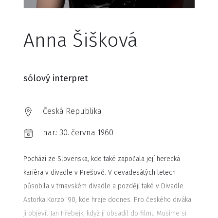
Anna Šišková
sólový interpret
Česká Republika
nar.:
30. června 1960
Pochází ze Slovenska, kde také započala její herecká
kariéra v divadle v Prešově. V devadesátých letech
působila v trnavském divadle a později také v Divadle
Astorka Korzo ’90, kde hraje dodnes. Pro českého diváka
ji objevil Jan Hřebejk, když ji obsadil do filmu Musíme si