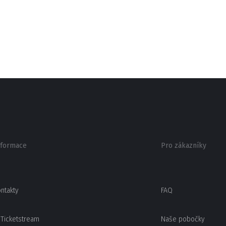
nformace
Pro zákazníky
ntakty
FAQ
Ticketstream
Naše pobočky