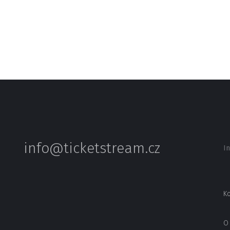
info@ticketstream.cz
I
Ko
O 