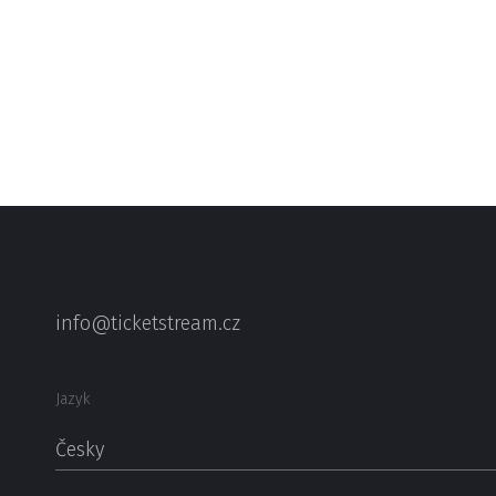
info@ticketstream.cz
Jazyk
Česky