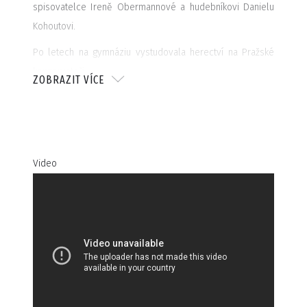
spisovatelce Ireně Obermannové a hudebníkovi Danielu
Kohoutovi.
Po letech na gymnáziu vystudovala herectví na Pražské
konzervatoři.
ZOBRAZIT VÍCE
Před kamerou debutovala v televizní pohádce Tři srdce v
roli princezny Jasny. Dále si zahrála například ve filmech
Muži v naději, Můj vysvlečenej deník, Nepravděpodobná
romance, Fair Play, či Cesta do Říma.
Video
Mezi její nejznámější singly se řadí písně Dělám stojky a
Holka roku.