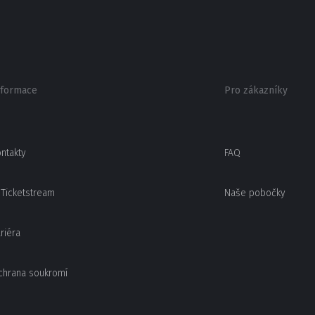
nformace
Pro zákazníky
ntakty
FAQ
Ticketstream
Naše pobočky
riéra
chrana soukromí