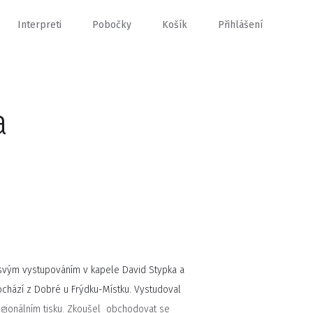
Interpreti
Pobočky
Košík
Přihlášení
a
svým vystupováním v kapele David Stypka a
ochází z Dobré u Frýdku-Místku. Vystudoval
gionálním tisku. Zkoušel obchodovat se