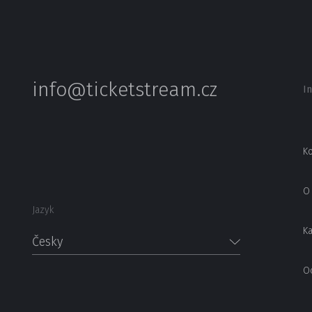
info@ticketstream.cz
I
Ko
O 
Jazyk
Ka
Česky
O