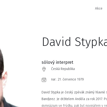
Akce
David Stypk
sólový interpret
Česká Republika
nar.:
21. července 1979
David Stypka je český zpěvák známý hlavně 
Bandjeez. Je držitelem Anděla za rok 2017. P
gymnázium ve Frýdku, pak byl novinářem v re