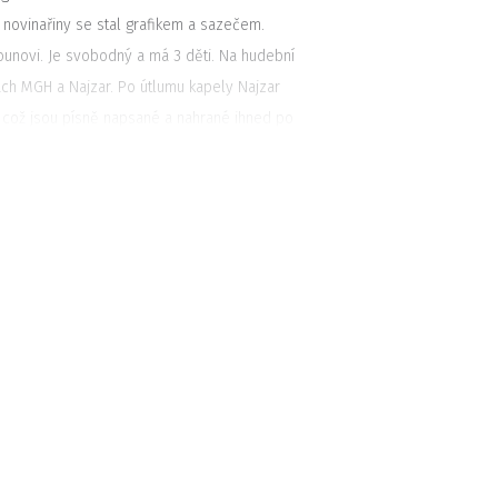
 novinařiny se stal grafikem a sazečem.
novi. Je svobodný a má 3 děti. Na hudební
ách MGH a Najzar. Po útlumu kapely Najzar
, což jsou písně napsané a nahrané ihned po
 dva roky později kapela David Stypka a