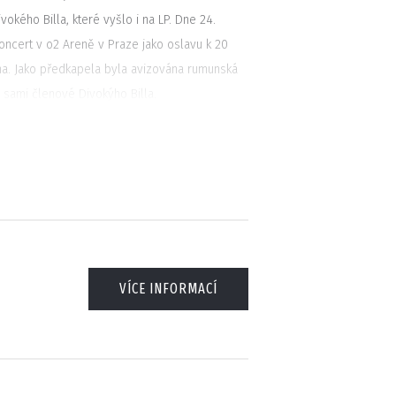
okého Billa, které vyšlo i na LP. Dne 24.
koncert v o2 Areně v Praze jako oslavu k 20
na. Jako předkapela byla avizována rumunská
i sami členové Divokýho Billa.
VÍCE INFORMACÍ