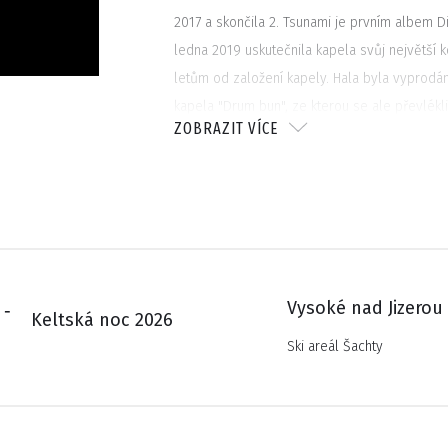
2017 a skončila 2. Tsunami je prvním albem Div
ledna 2019 uskutečnila kapela svůj největší 
letům od založení kapely. Hala byla vyprodá
kapela "Drum bun", ze kterou se ale převlékl
ZOBRAZIT VÍCE
Vysoké nad Jizerou
 ‑
Keltská noc 2026
Ski areál Šachty