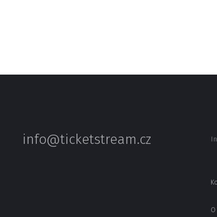
info@ticketstream.cz
I
Ko
O 