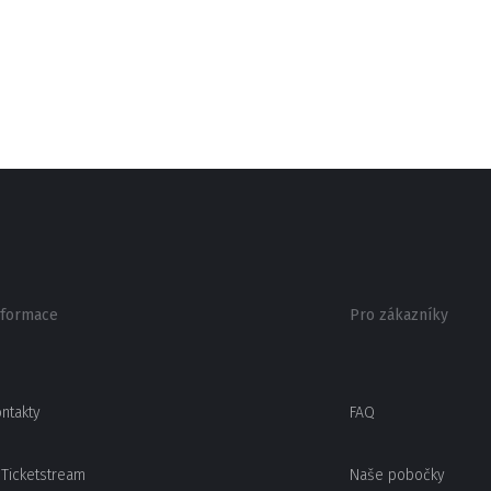
nformace
Pro zákazníky
ntakty
FAQ
Ticketstream
Naše pobočky