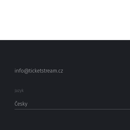
info@ticketstream.cz
Jazyk
Česky