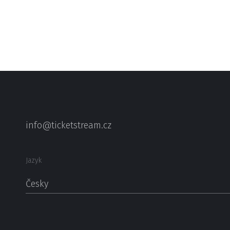
info@ticketstream.cz
Jazyk
Česky