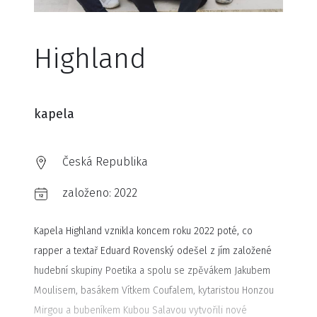
Highland
kapela
Česká Republika
založeno:
2022
Kapela Highland vznikla koncem roku 2022 poté, co
rapper a textař Eduard Rovenský odešel z jím založené
hudební skupiny Poetika a spolu se zpěvákem Jakubem
Moulisem, basákem Vítkem Coufalem, kytaristou Honzou
Mirgou a bubeníkem Kubou Salavou vytvořili nové