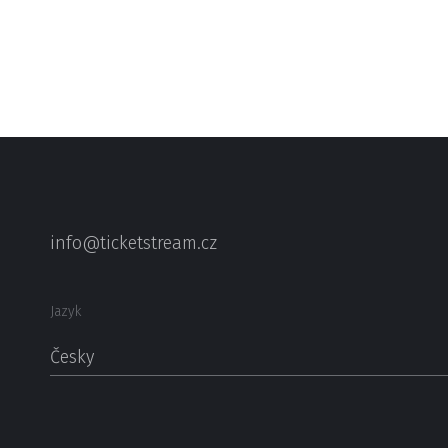
info@ticketstream.cz
Jazyk
Česky