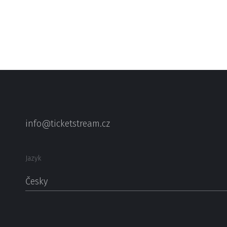
info@ticketstream.cz
Jazyk
Česky