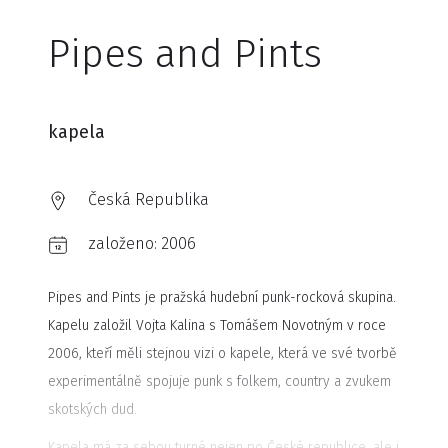
Pipes and Pints
kapela
Česká Republika
založeno:
2006
Pipes and Pints je pražská hudební punk-rocková skupina.
Kapelu založil Vojta Kalina s Tomášem Novotným v roce
2006, kteří měli stejnou vizi o kapele, která ve své tvorbě
experimentálně spojuje punk s folkem, country a zvukem
skotských dud.
Kapela má za sebou turné nejen po České republice, ale i