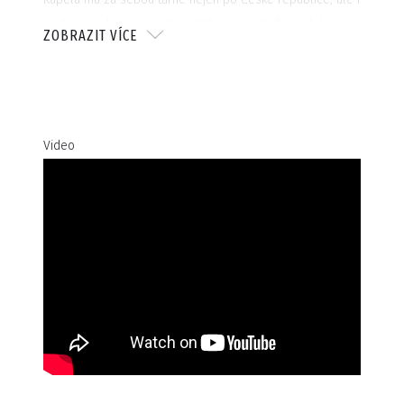
po Evropě, koncertovali například v Anglii, Španělsku,
ZOBRAZIT VÍCE
Švýcarsku i Rusku.
V roce 2012 za desku Found and Lost získali ceny Anděl v
kategorii Punk and Hardcore a mnoho pozitivních recenzí
v tuzemsku i zahraničí. Kapela má za sebou také
Video
dvouletou pauzu, na pódia se ovšem vrátila v plném
elánu s obměněnou sestavou v čele s novým zpěvákem
Travisem O’Neillem z Irska.