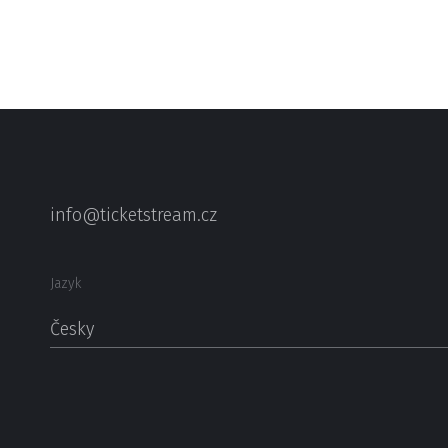
info@ticketstream.cz
Jazyk
Česky