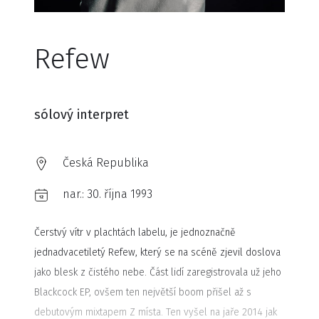
Refew
sólový interpret
Česká Republika
nar.:
30. října 1993
Čerstvý vítr v plachtách labelu, je jednoznačně
jednadvacetiletý Refew, který se na scéně zjevil doslova
jako blesk z čistého nebe. Část lidí zaregistrovala už jeho
Blackcock EP, ovšem ten největší boom přišel až s
debutovým mixtapem Z místa. Ten vyšel na jaře 2014 jak