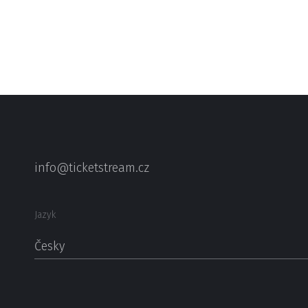
info@ticketstream.cz
Jazyk
Česky