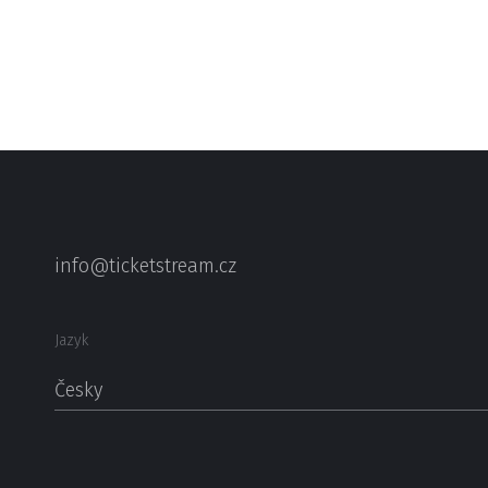
info@ticketstream.cz
Jazyk
Česky