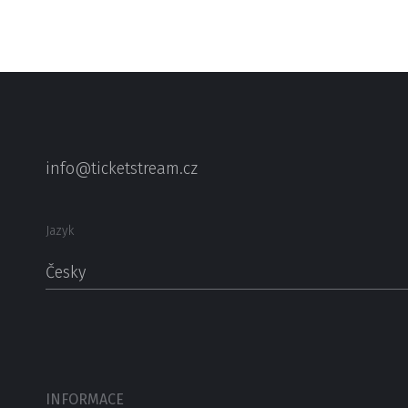
info@ticketstream.cz
Jazyk
Česky
INFORMACE