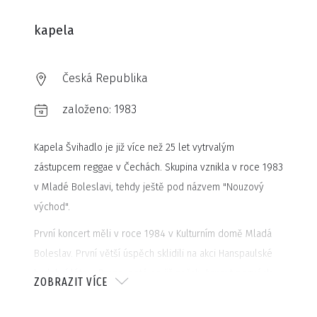
kapela
Česká Republika
založeno:
1983
Kapela Švihadlo je již více než 25 let vytrvalým
zástupcem reggae v Čechách. Skupina vznikla v roce 1983
v Mladé Boleslavi, tehdy ještě pod názvem "Nouzový
východ".
První koncert měli v roce 1984 v Kulturním domě Mladá
Boleslav. První větší úspěch sklidili na akci Hanspaulské
hudební léto v Praze, poté se již začaly hrnout pozvánky
ZOBRAZIT VÍCE
na festivaly. Někdy touto dobou se také měnil název
kapely na Švihadlo, i když sami členové seskupení dnes