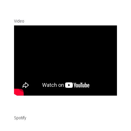
vůbec neví proč.
Video
Spotify