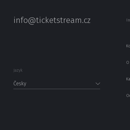
info@ticketstream.cz
I
Ko
O 
Jazyk
Ka
Česky
O