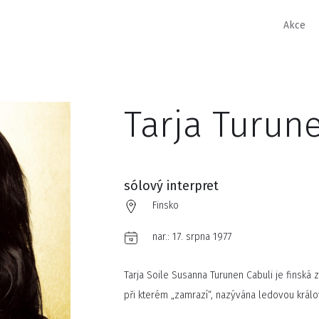
Akce
Tarja Turun
sólový interpret
Finsko
nar.:
17. srpna 1977
Tarja Soile Susanna Turunen Cabuli je finská 
při kterém „zamrazí“, nazývána ledovou král