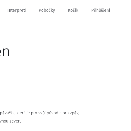
Interpreti
Pobočky
Košík
Přihlášení
en
zpěvačka, která je pro svůj původ a pro zpěv,
ovnou severu.