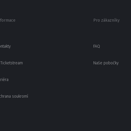
nformace
Pro zákazníky
ntakty
FAQ
Ticketstream
Naše pobočky
riéra
chrana soukromí