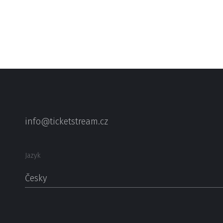
info@ticketstream.cz
Jazyk
Česky