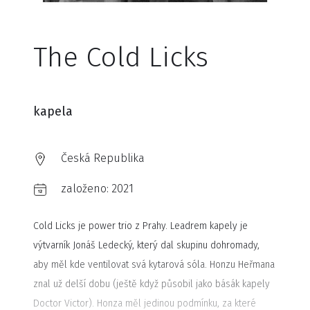
The Cold Licks
kapela
Česká Republika
založeno:
2021
Cold Licks je power trio z Prahy. Leadrem kapely je
výtvarník Jonáš Ledecký, který dal skupinu dohromady,
aby měl kde ventilovat svá kytarová sóla. Honzu Heřmana
znal už delší dobu (ještě když působil jako básák kapely
Doctor Victor). Honza měl jedinou podmínku, za které