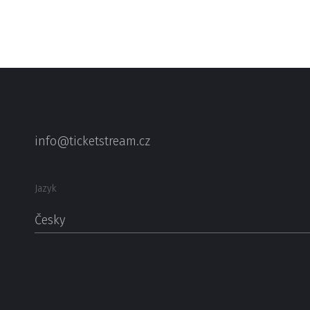
info@ticketstream.cz
Jazyk
Česky