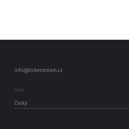
info@ticketstream.cz
Jazyk
Česky