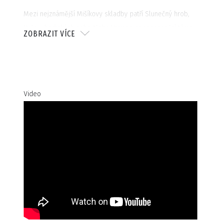
Mezi nejznámější Mišíkovy skladby patří Slunečný hrob,
Kuře v hodinkách nebo třeba Variace na renesanční téma
ZOBRAZIT VÍCE
(známá jako Láska je jako večernice) podle stejnojmenné
básně Václava Hraběte.
Video