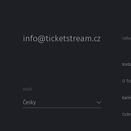
info@ticketstream.cz
Info
Kont
O Ti
Jazyk
Karié
Česky
Ochr