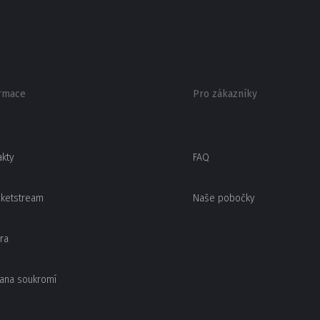
rmace
Pro zákazníky
akty
FAQ
cketstream
Naše pobočky
ra
ana soukromí