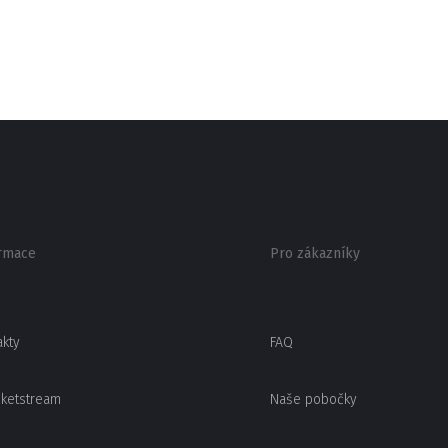
rmace
Pro zákazníky
akty
FAQ
cketstream
Naše pobočky