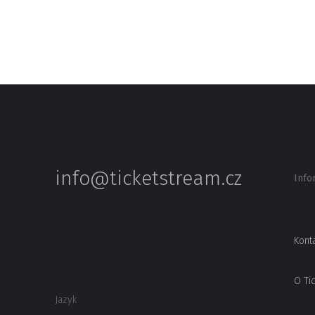
info@ticketstream.cz
Info
Kont
O Ti
Jazyk