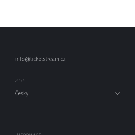
info@ticketstream.cz
Jazyk
Česky