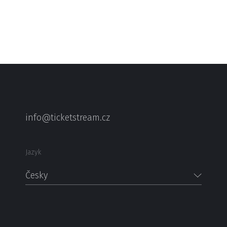
info@ticketstream.cz
Jazyk
Česky